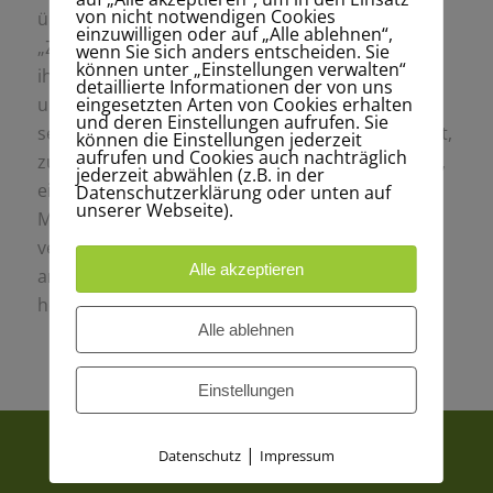
von nicht notwendigen Cookies
überleben. Mich interessiert das Phänomen der
einzuwilligen oder auf „Alle ablehnen“,
„Zugunruhe“, das Zugvögel erleiden, bevor sie
wenn Sie sich anders entscheiden. Sie
können unter „Einstellungen verwalten“
ihre Migrationsrouten beginnen; und auch
detaillierte Informationen der von uns
eingesetzten Arten von Cookies erhalten
umgekehrt, die interessante Tatsache, dass es
und deren Einstellungen aufrufen. Sie
sesshafte Tiere gibt, für die es nicht notwendig ist,
können die Einstellungen jederzeit
aufrufen und Cookies auch nachträglich
zu wandern. Der Instinkt zu überleben, vor allem,
jederzeit abwählen (z.B. in der
ein besseres Leben zu erreichen ist, was einen
Datenschutzerklärung oder unten auf
unserer Webseite).
Menschen oder ein Tier antreibt, alles zu
verlassen und von vorne anzufangen, an einem
Alle akzeptieren
anderen Ort, unabhängig davon, ob er zukünftig
heimkehren wird oder nicht.“
Alle ablehnen
Einstellungen
|
Datenschutz
Impressum