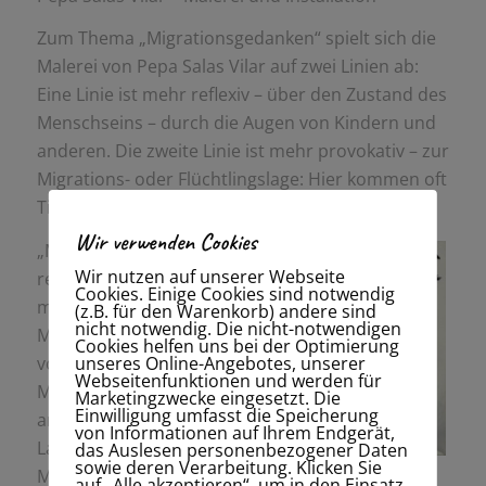
Zum Thema „Migrationsgedanken“ spielt sich die
Malerei von Pepa Salas Vilar auf zwei Linien ab:
Eine Linie ist mehr reflexiv – über den Zustand des
Menschseins – durch die Augen von Kindern und
anderen. Die zweite Linie ist mehr provokativ – zur
Migrations- oder Flüchtlingslage: Hier kommen oft
Tiere als Metaphern vor.
Wir verwenden Cookies
„Meine Arbeit
Wir nutzen auf unserer Webseite
reflektiert das Thema
Cookies. Einige Cookies sind notwendig
menschlicher
(z.B. für den Warenkorb) andere sind
nicht notwendig. Die nicht-notwendigen
Migration, mit Hilfe
Cookies helfen uns bei der Optimierung
unseres Online-Angebotes, unserer
von Vögeln als
Webseitenfunktionen und werden für
Metaphern und
Marketingzwecke eingesetzt. Die
Einwilligung umfasst die Speicherung
anderen Tieren des
von Informationen auf Ihrem Endgerät,
Landes oder des
das Auslesen personenbezogener Daten
sowie deren Verarbeitung. Klicken Sie
Meeres, die wie der Mensch auswandern, um zu
auf „Alle akzeptieren“, um in den Einsatz