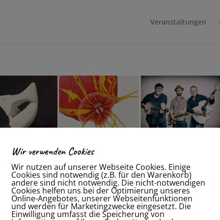
Veranstaltungen
Wir verwenden Cookies
me“
stellung & Gartenkonzert
Wir nutzen auf unserer Webseite Cookies. Einige
Cookies sind notwendig (z.B. für den Warenkorb)
andere sind nicht notwendig. Die nicht-notwendigen
h Umwelteinflüsse wandelt sie sich, mit Folgen wie Mutation
Cookies helfen uns bei der Optimierung unseres
n Petersen (Zeichnung), Sylvia Middel (Steinskulpturen)
Online-Angebotes, unserer Webseitenfunktionen
und werden für Marketingzwecke eingesetzt. Die
der Veränderlichkeit unserer Umwelt beschäftigt und zeigte
Einwilligung umfasst die Speicherung von